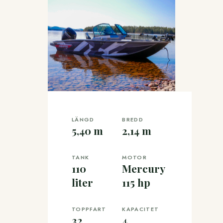
LÄNGD
BREDD
5,40 m
2,14 m
TANK
MOTOR
110
Mercury
liter
115 hp
TOPPFART
KAPACITET
32
4