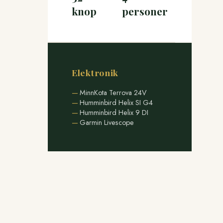
knop
personer
Elektronik
MinnKota Terrova 24V
Humminbird Helix SI G4
Humminbird Helix 9 DI
Garmin Livescope
Redo att boka din