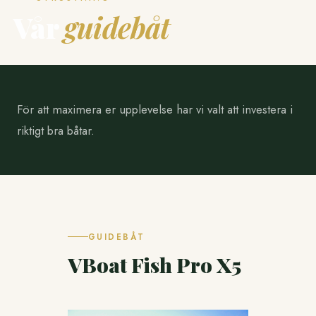
BOKA NU
Vår
guidebåt
För att maximera er upplevelse har vi valt att investera i
riktigt bra båtar.
GUIDEBÅT
VBoat Fish Pro X5