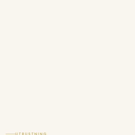
DAGSTURER
PAKET
BÅT
FISKE
OM OSS
KONTAKT
UTRUSTNING